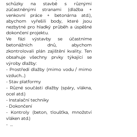
schůzky na stavbě s různými
zúčastněnými stranami (dlažba +
venkovní práce + betonárna atd.),
abychom vyřešili body, které jsou
nezbytné pro hladký průběh a úspěšné
dokončení projektu.
Ve fázi výstavby se účastníme
betonážních dnů, abychom
zkontrolovali plán zajištění kvality. Ten
obsahuje všechny prvky týkající se
výroby dlažby:
- Prostředí dlažby (mimo vodu / mimo
vzduch...)
- Stav platformy
- Různé součásti dlažby (spáry, vlákna,
ocel atd.)
- Instalační techniky
- Dokončení
- Kontroly (beton, tloušťka, množství
vláken atd.)
- …