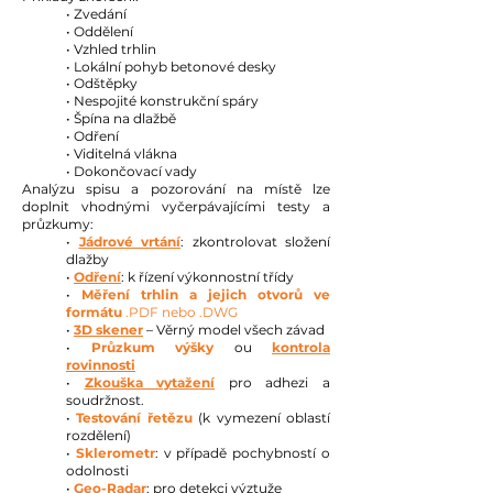
• Zvedání
• Oddělení
• Vzhled trhlin
• Lokální pohyb betonové desky
• Odštěpky
• Nespojité konstrukční spáry
• Špína na dlažbě
• Odření
• Viditelná vlákna
• Dokončovací vady
Analýzu spisu a pozorování na místě lze
doplnit vhodnými vyčerpávajícími testy a
průzkumy:
•
Jádrové vrtání
: zkontrolovat složení
dlažby
•
Odření
: k řízení výkonnostní třídy
•
Měření trhlin a jejich otvorů ve
formátu
.PDF nebo .DWG
•
3D skener
– Věrný model všech závad
•
Průzkum výšky
ou
kontrola
rovinnosti
•
Zkouška vytažení
pro adhezi a
soudržnost.
•
Testování řetězu
(k vymezení oblastí
rozdělení)
•
Sklerometr
: v případě pochybností o
odolnosti
•
Geo-Radar
: pro detekci výztuže