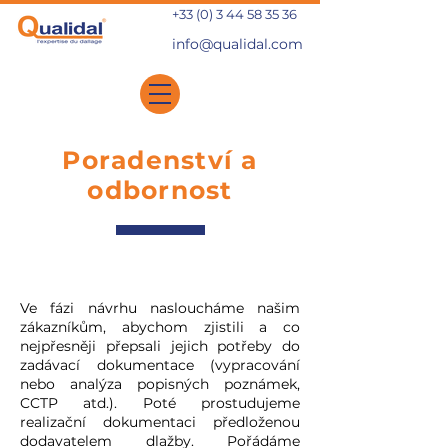
+33 (0) 3 44 58 35 36
info@qualidal.com
Poradenství a
odbornost
Pomoc
při řízení
projektů
Ve fázi návrhu nasloucháme našim
zákazníkům, abychom zjistili a co
nejpřesněji přepsali jejich potřeby do
zadávací dokumentace (vypracování
nebo analýza popisných poznámek,
CCTP atd.). Poté prostudujeme
realizační dokumentaci předloženou
dodavatelem dlažby. Pořádáme