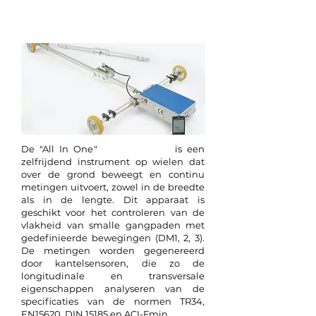
“Alles-in-één”-
profielograaf
profielograaf
De "All In One"
is een
zelfrijdend instrument op wielen dat
over de grond beweegt en continu
metingen uitvoert, zowel in de breedte
als in de lengte. Dit apparaat is
geschikt voor het controleren van de
vlakheid van smalle gangpaden met
gedefinieerde bewegingen (DM1, 2, 3).
De metingen worden gegenereerd
door kantelsensoren, die zo de
longitudinale en transversale
eigenschappen analyseren van de
specificaties van de normen TR34,
EN15620, DIN 15185 en ACI-Fmin.