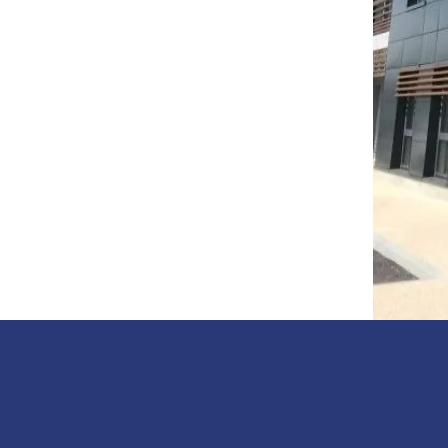
e réalisation du dallage et du niveau de
onnement des ses chariots. Nous pouvons
té sur des dallages existants.
n partenariat avec
FACE CONSULTANTS
es profilographes numériques de toute
lus récentes, notamment EN 15620, TR34
s sur dallages bétons : Carottages, test
test de glissance, contrôle d’homogénéité
+ 10
m²
+ 3500
Mio
Projets
Traités