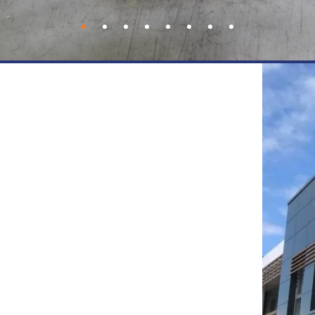
S NOUS ?
ôle et de conseil spécialisée dans le
n,
Qualidal
met à disposition ses équipes
e domaine des bétons horizontaux et plus
propose ses services pour superviser les
é, audit, maintenance et calculs.
que depuis nos implantations à Paris et
age grande hauteur et des systèmes de
V, etc.), nous pouvons ainsi conseiller le