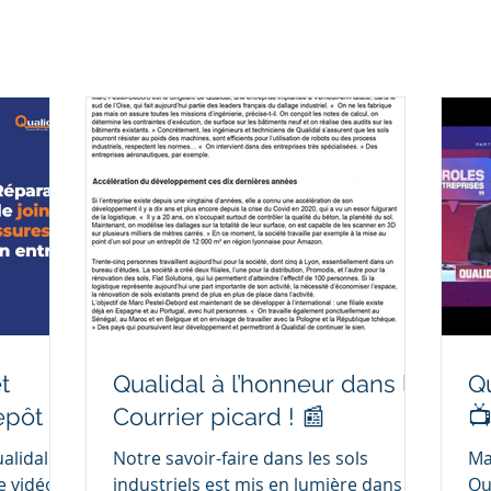
t
Qualidal à l’honneur dans le
Q
epôt
Courrier picard ! 📰

alidal
Notre savoir-faire dans les sols
Ma
e vidéo,
industriels est mis en lumière dans un
Qua