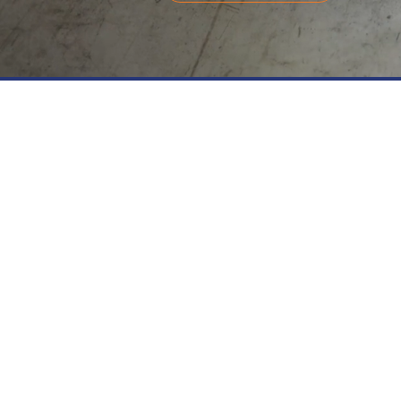
QUI SOMME
Qualidal
est une société indépendante de contr
domaine des dallages industriels.
Forte d’une expérience reconnue dans la professio
de techniciens et d’ingénieurs spécialisés dans l
particulièrement des dallages industriels.
Qualidal
chantiers de dallages, mission AMO, contrôles qualit
Nous intervenons en France, en Europe et en Afri
Lyon.
Grâce à notre expertise des entrepôts de stock
manutention spéciaux (chariots tri directionnels, AG