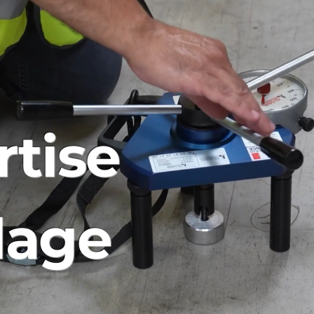
rtise
lage